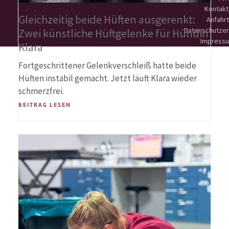
Kontakt
Gleichzeitig beide Hüften ausgerenkt:
Anfahrt
Datenschutzer
Zwei künstliche Hüftgelenke für Hündin
Impress
Klara
Fortgeschrittener Gelenkverschleiß hatte beide
Hüften instabil gemacht. Jetzt läuft Klara wieder
schmerzfrei.
BEITRAG LESEN