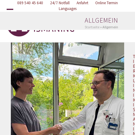
Skip
089 540 45 640
Online Termin
24/7 Notfall
Anfahrt
Languages
to
Open
Close
content
ALLGEMEIN
mobile
mobile
Startseite
»
Allgemein
menu
menu
I
I
I
I
I