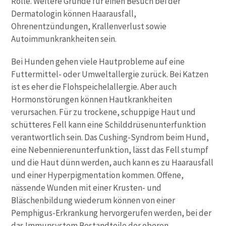
Rolle. Weitere Gründe für einen Besuch bei der
Dermatologin können Haarausfall,
Ohrenentzündungen, Krallenverlust sowie
Autoimmunkrankheiten sein.
Bei Hunden gehen viele Hautprobleme auf eine
Futtermittel- oder Umweltallergie zurück. Bei Katzen
ist es eher die Flohspeichelallergie. Aber auch
Hormonstörungen können Hautkrankheiten
verursachen. Für zu trockene, schuppige Haut und
schütteres Fell kann eine Schilddrüsenunterfunktion
verantwortlich sein. Das Cushing-Syndrom beim Hund,
eine Nebennierenunterfunktion, lässt das Fell stumpf
und die Haut dünn werden, auch kann es zu Haarausfall
und einer Hyperpigmentation kommen. Offene,
nässende Wunden mit einer Krusten- und
Bläschenbildung wiederum können von einer
Pemphigus-Erkrankung hervorgerufen werden, bei der
das Immunsystem Bestandteile der oberen