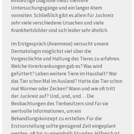
eindeutige Diagnose meist mehrere
Untersuchungsgänge und ein langer Atem
vonnöten. Schließlich gibt es allein für Juckreiz
sehr viele verschiedene Ursachen und viele
Krankheitsbilder sind sich leider sehr ähnlich.
Im Erstgespräch (Anamnese) versucht unsere
Dermatologin möglichst viel über die
Vorgeschichte und Haltung des Tieres zu erfahren.
Welche Vorerkrankungen gab es? Was wird
gefüttert? Leben weitere Tiere im Haushalt? War
das Tier schon Mal im Ausland? Hatte das Tier schon
mal Würmer oder Zecken? Wann und wie oft tritt
der Juckreiz auf? Und, und, und… Die
Beobachtungen des Tierbesitzers sind für sie
wertvolle Informationen, um ein
Behandlungskonzept zu erstellen. Für die
Erstvorstellung sollte genügend Zeit eingeplant
werden, oft bis zu eineinhalb Stunden. Hilfreich ist