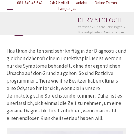
Skip
089 540 45 640
Online Termin
24/7 Notfall
Anfahrt
Languages
to
Open
Close
content
DERMATOLOGIE
mobile
mobile
Startseite
»
Unsere Leistungen
»
Spezialgebiete
»
Dermatologie
menu
menu
Hautkrankheiten sind sehr knifflig in der Diagnostik und
gleichen daher oft einem Detektivspiel. Meist werden
nur die Symptome behandelt, ohne der eigentlichen
Ursache auf den Grund zu gehen. So sind Rezidive
programmiert. Tiere wie ihre Besitzer haben oftmals
eine Odyssee hinter sich, wenn sie in unsere
dermatologische Sprechstunde kommen. Daher ist es
unerlässlich, sich einmal die Zeit zu nehmen, um eine
genaue Diagnostik durchzuführen, wenn man nicht
einen endlosen Krankheitsverlauf haben will.