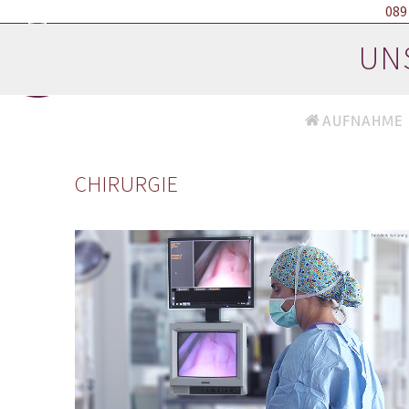
Skip
089
to
UN
content
AUFNAHME
CHIRURGIE