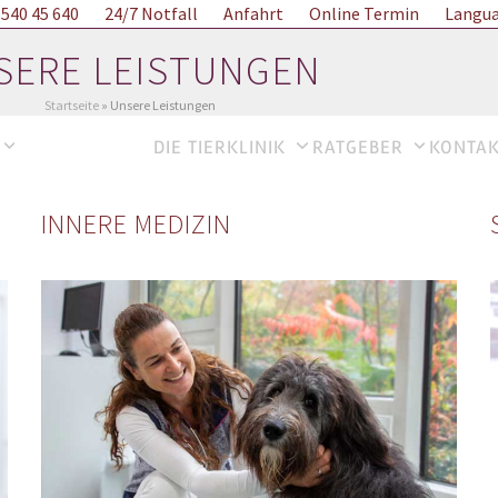
Online Termin
 540 45 640
24/7 Notfall
Langu
Anfahrt
SERE LEISTUNGEN
Startseite
»
Unsere Leistungen
LEISTUNGEN
DIE TIERKLINIK
RATGEBER
KONTAK
INNERE MEDIZIN