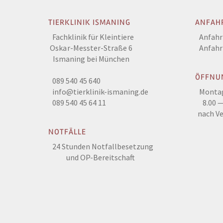
TIERKLINIK ISMANING
ANFAH
Fachklinik für Kleintiere
Anfahr
Oskar-Messter-Straße 6
Anfahr
Ismaning bei München
ÖFFNU
089 540 45 640
info@tierklinik-ismaning.de
Montag
089 540 45 64 11
8.00 —
nach V
NOTFÄLLE
24 Stunden Notfallbesetzung
und OP-Bereitschaft