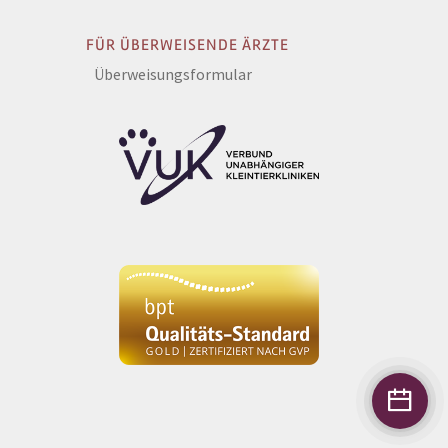
FÜR ÜBERWEISENDE ÄRZTE
Überweisungsformular
e
agram
inkedIn