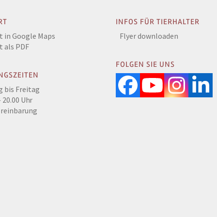
RT
INFOS FÜR TIERHALTER
t in Google Maps
Flyer downloaden
t als PDF
FOLGEN SIE UNS
NGSZEITEN
Facebook
YouTub
Inst
L
 bis Freitag
 20.00 Uhr
ereinbarung