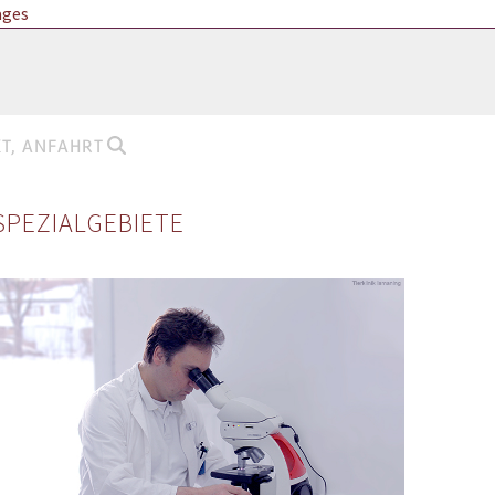
ages
DIE FACHKLINIK FÜR HAUSTIERE
IM NORDEN MÜNCHENS
T, ANFAHRT
SPEZIALGEBIETE