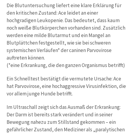
Die
Blutuntersuchung
liefert eine klare Erklärung für
den kritischen Zustand: Ace leidet an einer
hochgradigen Leukopenie. Das bedeutet, dass kaum
noch weiße Blutkörperchen vorhanden sind. Zusätzlich
werden eine milde Blutarmut und ein Mangel an
Blutplättchen festgestellt, wie sie bei schweren
systemischen Verläufen* der caninen
Parvovirose
auftreten können.
(*eine Erkrankung, die den ganzen Organismus betrifft)
Ein Schnelltest bestätigt die vermutete Ursache: Ace
hat
Parvovirose
, eine hochaggressive Virusinfektion, die
vor allem junge Hunde betrifft.
Im
Ultraschall
zeigt sich das Ausmaß der Erkrankung:
Der Darm ist bereits stark verändert und in seiner
Bewegung nahezu zum Stillstand gekommen – ein
gefährlicher Zustand, den Mediziner als „paralytischen