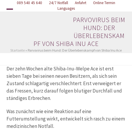
Skip
089 540 45 640
Online Termin
24/7 Notfall
Anfahrt
Languages
to
Open
Close
content
PARVOVIRUS BEIM
mobile
mobile
HUND: DER
menu
menu
ÜBERLEBENSKAM
PF VON SHIBA INU ACE
Startseite
»
Parvovirus beim Hund: Der Überlebenskampf von Shiba Inu Ace
Der zehn Wochen alte Shiba-Inu-Welpe Ace ist erst
sieben Tage bei seinen neuen Besitzern, als sich sein
Zustand schlagartig verschlechtert: Erst verweigert er
das Fressen, kurz darauf folgen blutiger Durchfall und
ständiges Erbrechen.
Was zunächst wie eine Reaktion auf eine
Futterumstellung wirkt, entwickelt sich rasch zu einem
medizinischen Notfall.