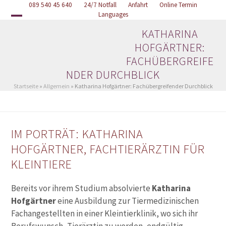
Skip
089 540 45 640
Online Termin
24/7 Notfall
Anfahrt
Languages
to
Open
Close
content
KATHARINA
mobile
mobile
HOFGÄRTNER:
menu
menu
FACHÜBERGREIFE
NDER DURCHBLICK
Startseite
»
Allgemein
»
Katharina Hofgärtner: Fachübergreifender Durchblick
IM PORTRÄT: KATHARINA
HOFGÄRTNER, FACHTIERÄRZTIN FÜR
KLEINTIERE
Bereits vor ihrem Studium absolvierte
Katharina
Hofgärtner
eine Ausbildung zur Tiermedizinischen
Fachangestellten in einer Kleintierklinik, wo sich ihr