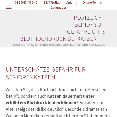
Skip
089 540 45 640
Online Termin
24/7 Notfall
Anfahrt
Languages
to
Open
Close
content
PLÖTZLICH
mobile
mobile
BLIND? SO
menu
menu
GEFÄHRLICH IST
BLUTHOCHDRUCK BEI KATZEN
Startseite
»
Plötzlich blind? So gefährlich ist Bluthochdruck bei Katzen
UNTERSCHÄTZE GEFAHR FÜR
SENIORENKATZEN
Wussten Sie, dass Bluthochdruck nicht nur Menschen
betrifft, sondern auch
Katzen dauerhaft unter
erhöhtem Blutdruck leiden können
? Vor allem im
Alter steigt das Risiko deutlich. Besonders dramatisch:
Wie beim Menschen verläuft auch bei den Stubentigern