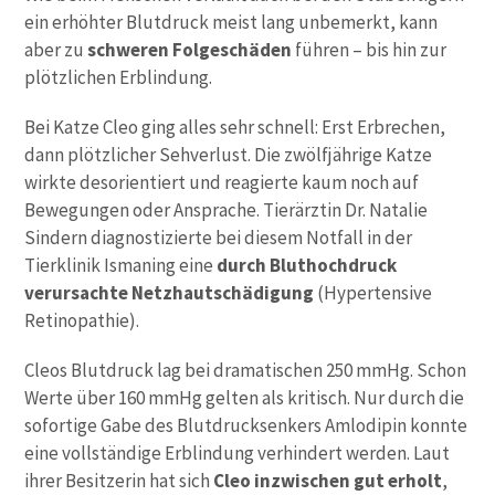
ein erhöhter Blutdruck meist lang unbemerkt, kann
aber zu
schweren Folgeschäden
führen – bis hin zur
plötzlichen Erblindung.
Bei Katze Cleo ging alles sehr schnell: Erst Erbrechen,
dann plötzlicher Sehverlust. Die zwölfjährige Katze
wirkte desorientiert und reagierte kaum noch auf
Bewegungen oder Ansprache. Tierärztin Dr. Natalie
Sindern diagnostizierte bei diesem Notfall in der
Tierklinik Ismaning eine
durch Bluthochdruck
verursachte Netzhautschädigung
(Hypertensive
Retinopathie).
Cleos Blutdruck lag bei dramatischen 250 mmHg. Schon
Werte über 160 mmHg gelten als kritisch. Nur durch die
sofortige Gabe des Blutdrucksenkers Amlodipin konnte
eine vollständige Erblindung verhindert werden. Laut
ihrer Besitzerin hat sich
Cleo inzwischen gut erholt
,