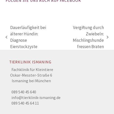
FOLGEN SIE UNS AUCH AUF FACEBOOK
Dauerläufigkeit bei
Vergiftung durch
älterer Hündin:
Zwiebeln:
vorheriger
Nächster
Diagnose
Mischlingshunde
Beitrag:
Beitrag:
Eierstockzyste
fressen Braten
TIERKLINIK ISMANING
Fachklinik für Kleintiere
Oskar-Messter-Straße 6
Ismaning bei München
089 540 45 640
info@tierklinik-ismaning.de
089 540 45 64 11