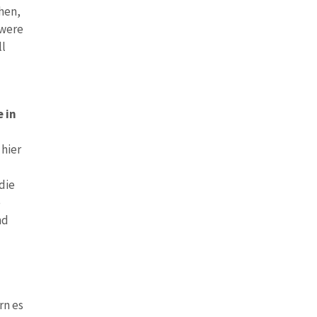
hen,
hwere
ll
 in
hier
die
e
nd
rn es