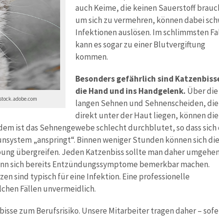
auch Keime, die keinen Sauerstoff brauc
um sich zu vermehren, können dabei sc
Infektionen auslösen. Im schlimmsten Fa
kann es sogar zu einer Blutvergiftung
kommen.
Besonders gefährlich sind Katzenbisse
die Hand und ins Handgelenk.
Über die
– stock.adobe.com
langen Sehnen und Sehnenscheiden, die 
direkt unter der Haut liegen, können die
dem ist das Sehnengewebe schlecht durchblutet, so dass sich 
nsystem „anspringt“. Binnen weniger Stunden können sich di
gebung übergreifen. Jeden Katzenbiss sollte man daher umgehe
 wenn sich bereits Entzündungssymptome bemerkbar machen.
sind typisch für eine Infektion. Eine professionelle
lchen Fällen unvermeidlich.
isse zum Berufsrisiko. Unsere Mitarbeiter tragen daher – sofe