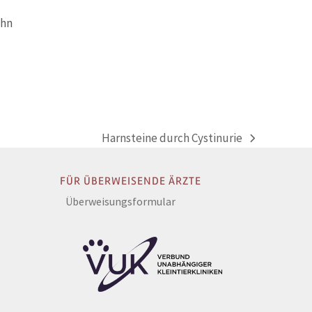
ihn
Harnsteine durch Cystinurie
Nächster
Beitrag:
FÜR ÜBERWEISENDE ÄRZTE
Überweisungsformular
e
agram
inkedIn