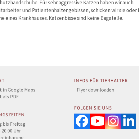
chutzhandschuhe. Für sehr aggressive Katzen haben wir auch
arbeiter und Patientenhalter gebissen, schicken wir sie oder 
e eines Krankhauses. Katzenbisse sind keine Bagatelle.
RT
INFOS FÜR TIERHALTER
t in Google Maps
Flyer downloaden
t als PDF
FOLGEN SIE UNS
NGSZEITEN
Facebook
YouTub
Inst
L
 bis Freitag
 20.00 Uhr
ereinbarung