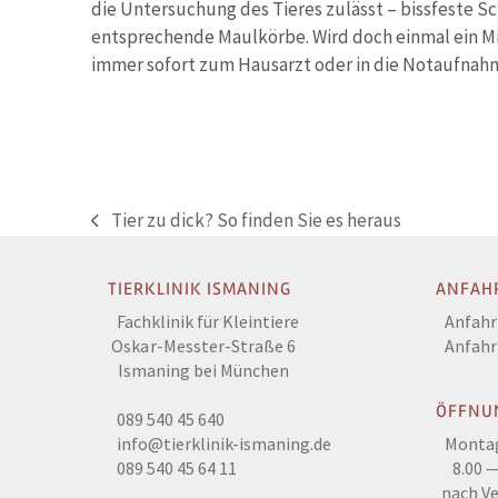
die Untersuchung des Tieres zulässt – bissfeste S
entsprechende Maulkörbe. Wird doch einmal ein Mit
immer sofort zum Hausarzt oder in die Notaufnahm
Tier zu dick? So finden Sie es heraus
vorheriger
Beitrag:
TIERKLINIK ISMANING
ANFAH
Fachklinik für Kleintiere
Anfahr
Oskar-Messter-Straße 6
Anfahr
Ismaning bei München
ÖFFNU
089 540 45 640
info@tierklinik-ismaning.de
Montag
089 540 45 64 11
8.00 —
nach V