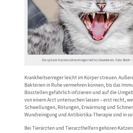
Die spitzen Katzenzähne dringen tief ins Gewebe ein. Foto: Reidl 
Krankheitserreger leicht im Körper streuen. Außer
Bakterien in Ruhe vermehren können, bis das Immu
Bissstellen gefährlich infizieren und auf die Um
von einem Arzt untersuchen lassen – erst recht,
Schwellungen, Rötungen, Erwärmung und Schmerzen 
Wundreinigung und Antibiotika-Therapie sind in so
Bei Tierärzten und Tierarzthelfern gehören Katzenb