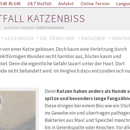
Online Termin
 540 45 640
24/7 Notfall
Langu
Anfahrt
FALL KATZENBISS
Startseite
»
Ratgeber
»
Notfall Katzenbiss
LEISTUNGEN
DIE TIERKLINIK
RATGEBER
KONTAK
 von einer Katze gebissen. Doch kaum eine Verletzung durch
punktförmigen Wunden recht harmlos aus, bluten kaum und
tet. Denn die eigentliche Gefahr lauert unter der Haut. Dort
unde nicht behandelt wird. Im Vergleich dazu entzünden sich nu
Denn
Katzen haben anders als Hunde s
spitze und besonders lange Fangzähn
Diese dringen bei einem Biss wie ein Stich
ins Gewebe ein und übertragen pathoge
Bakterien aus Maul und Speichel manch
bis in Gelenkspalte oder Knochen. Vor al