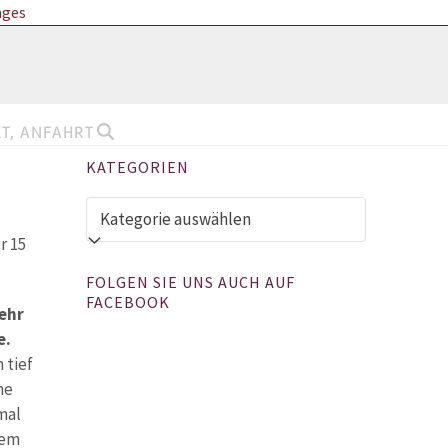
ages
DIE FACHKLINIK FÜR HAUSTIERE
IM NORDEN MÜNCHENS
T, ANFAHRT
KATEGORIEN
Kategorien
r 15
FOLGEN SIE UNS AUCH AUF
FACEBOOK
ehr
e.
 tief
ne
mal
lem