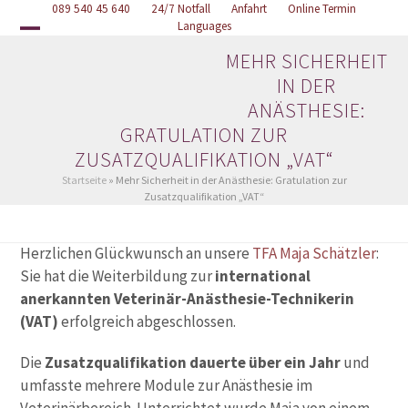
Skip
089 540 45 640
Online Termin
24/7 Notfall
Anfahrt
Languages
to
Open
Close
content
MEHR SICHERHEIT
mobile
mobile
IN DER
menu
menu
ANÄSTHESIE:
GRATULATION ZUR
ZUSATZQUALIFIKATION „VAT“
Startseite
»
Mehr Sicherheit in der Anästhesie: Gratulation zur
Zusatzqualifikation „VAT“
Herzlichen Glückwunsch an unsere
TFA Maja Schätzler
:
Sie hat die Weiterbildung zur
international
anerkannten Veterinär-Anästhesie-Technikerin
(VAT)
erfolgreich abgeschlossen.
Die
Zusatzqualifikation dauerte über ein Jahr
und
umfasste mehrere Module zur Anästhesie im