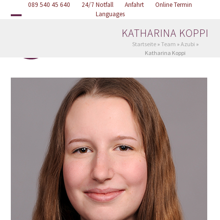
Skip
089 540 45 640
Online Termin
24/7 Notfall
Anfahrt
Languages
to
Open
Close
content
KATHARINA KOPPI
mobile
mobile
Startseite
»
Team
»
Azubi
»
Katharina Koppi
menu
menu