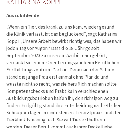
KATHARINA KOPPI
Auszubildende
„Wenn ein Tier, das krank zu uns kam, wieder gesund
die Klinik verlässt, ist das beglückend“, sagt Katharina
Koppi. „Unsere Arbeit bewirkt richtig was, das haben wir
jeden Tag vor Augen.“ Dass die 18-Jährige seit
September 2023 zu unserem Azubi-Team gehört,
verdankt sie einem Orientierungsjahr beim Beruflichen
Fortbildungszentrum Dachau. Denn nach der Schule
stand die junge Frau erst einmal ohne Plan da und
wusste nicht so recht, was sie beruflich machen sollte.
Kompetenzchecks und Praktika in verschiedenen
Ausbildungsbetrieben halfen ihr, den richtigen Weg zu
finden. Endgültig stand ihre Entscheidung nach etlichen
Schnuppertagen in einer kleinen Tierarztpraxis und der
Tierklinik Ismaning fest: Sie will Tierarzthelferin
werden. Dieser Beruf kommt auch ihrer Dackelliebe